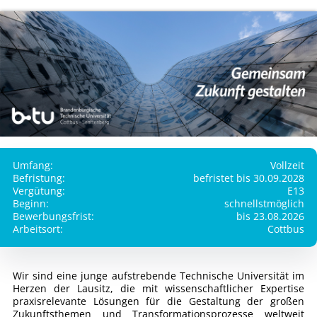
Umfang:
Vollzeit
Befristung:
befristet bis 30.09.2028
Vergütung:
E13
Beginn:
schnellstmöglich
Bewerbungsfrist:
bis 23.08.2026
Arbeitsort:
Cottbus
Wir sind eine junge aufstrebende Technische Universität im
Herzen der Lausitz, die mit wissenschaftlicher Expertise
praxisrelevante Lösungen für die Gestaltung der großen
Zukunftsthemen und Transformationsprozesse weltweit