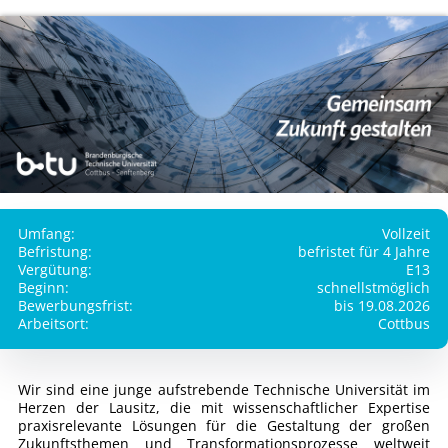
Umfang:
Vollzeit
Befristung:
befristet für 4 Jahre
Vergütung:
E13
Beginn:
schnellstmöglich
Bewerbungsfrist:
bis 19.08.2026
Arbeitsort:
Cottbus
Wir sind eine junge aufstrebende Technische Universität im
Herzen der Lausitz, die mit wissenschaftlicher Expertise
praxisrelevante Lösungen für die Gestaltung der großen
Zukunftsthemen und Transformationsprozesse weltweit